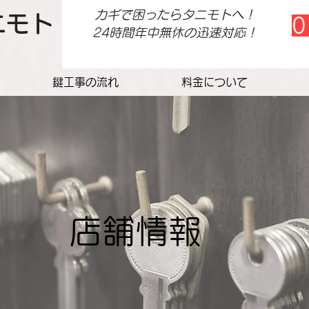
カギで困ったらタニモトへ！
ニモト
0
​24時間年中無休の迅速対応！
鍵工事の流れ
料金について
店舗情報